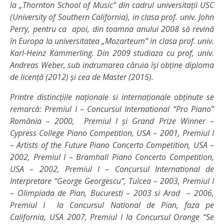
la „Thornton School of Music” din cadrul universitații USC
(University of Southern California), in clasa prof. univ. John
Perry, pentru ca apoi, din toamna anului 2008 să revină
în Europa la universitatea „Mozarteum” in clasa prof. univ.
Karl-Heinz Kämmerling. Din 2009 studiaza cu prof, univ.
Andreas Weber, sub indrumarea căruia își obține diploma
de licență (2012) și cea de Master (2015).
Printre distincțiile naționale si internaționale obținute se
remarcă: Premiul I – Concursul International “Pro Piano”
România – 2000, Premiul I şi Grand Prize Winner –
Cypress College Piano Competition, USA – 2001, Premiul I
– Artists of the Future Piano Concerto Competition, USA –
2002, Premiul I – Bramhall Piano Concerto Competition,
USA – 2002, Premiul I – Concursul International de
Interpretare “George Georgescu”, Tulcea – 2003, Premiul I
– Olimpiada de Pian, Bucuresti – 2003 si Arad – 2006,
Premiul I la Concursul National de Pian, faza pe
California, USA 2007, Premiul I la Concursul Orange “Se