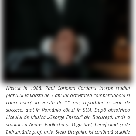
Născut in 1988, Paul Coriolan Cartianu începe studiul
pianului la varsta de 7 ani iar activitatea competițională si
concertistică la varsta de 11 ani, repurtând o serie de
succese, atat în România cât și în SUA. După absolvirea
Liceului de Muzică „George Enescu” din București, unde a
studiat cu Andrei Podlacha și Olga Szel, beneficiind și de
îndrumările prof. univ. Stela Dragulin, iși continuă studiile