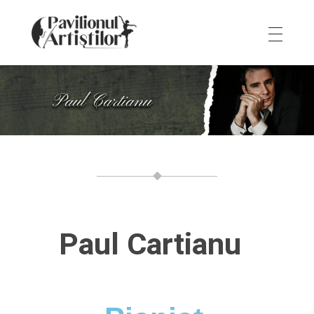
Pavilionul Artiștilor
Promovăm cultura și tinerii artiști
Paul Cartianu