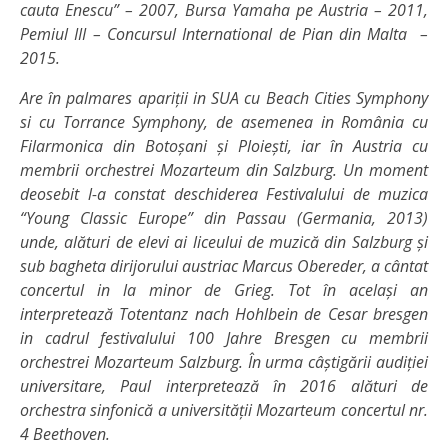
cauta Enescu” – 2007, Bursa Yamaha pe Austria – 2011,
Pemiul III – Concursul International de Pian din Malta –
2015.
Are în palmares apariții in SUA cu Beach Cities Symphony
si cu Torrance Symphony, de asemenea in România cu
Filarmonica din Botoșani și Ploiești, iar în Austria cu
membrii orchestrei Mozarteum din Salzburg. Un moment
deosebit l-a constat deschiderea Festivalului de muzica
“Young Classic Europe” din Passau (Germania, 2013)
unde, alături de elevi ai liceului de muzică din Salzburg și
sub bagheta dirijorului austriac Marcus Obereder, a cântat
concertul in la minor de Grieg. Tot în același an
interpretează Totentanz nach Hohlbein de Cesar bresgen
in cadrul festivalului 100 Jahre Bresgen cu membrii
orchestrei Mozarteum Salzburg. În urma câștigării audiției
universitare, Paul interpretează în 2016 alături de
orchestra sinfonică a universității Mozarteum concertul nr.
4 Beethoven.