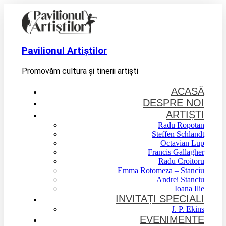
Pavilionul Artiștilor
Promovăm cultura și tinerii artiști
ACASĂ
DESPRE NOI
ARTIȘTI
Radu Ropotan
Steffen Schlandt
Octavian Lup
Francis Gallagher
Radu Croitoru
Emma Rotomeza – Stanciu
Andrei Stanciu
Ioana Ilie
INVITAȚI SPECIALI
J. P. Ekins
EVENIMENTE